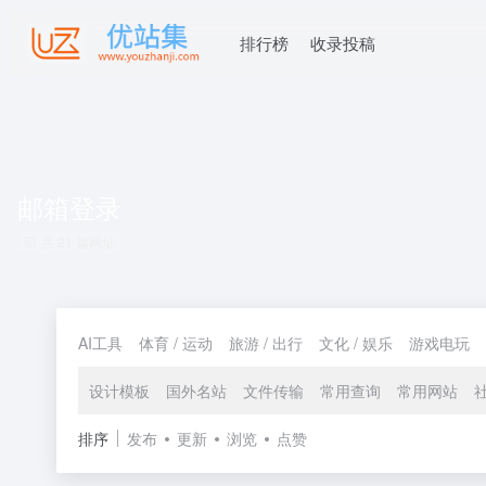
排行榜
收录投稿
邮箱登录
共 21 篇网址
AI工具
体育 / 运动
旅游 / 出行
文化 / 娱乐
游戏电玩
设计模板
国外名站
文件传输
常用查询
常用网站
排序
发布
更新
浏览
点赞