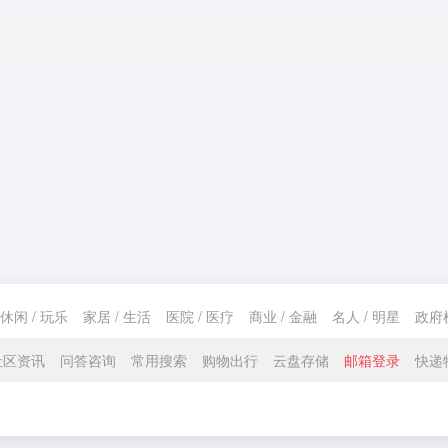
休闲 / 玩乐
家居 / 生活
医院 / 医疗
商业 / 金融
名人 / 明星
政府
社区资讯
问答咨询
常用搜索
购物出行
云盘存储
邮箱登录
快递