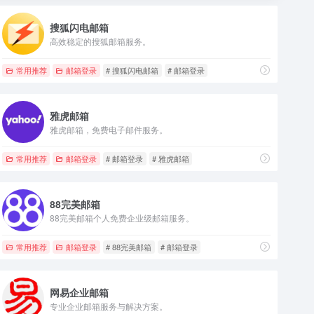
搜狐闪电邮箱
高效稳定的搜狐邮箱服务。
常用推荐
邮箱登录
# 搜狐闪电邮箱
# 邮箱登录
雅虎邮箱
雅虎邮箱，免费电子邮件服务。
常用推荐
邮箱登录
# 邮箱登录
# 雅虎邮箱
88完美邮箱
88完美邮箱个人免费企业级邮箱服务。
常用推荐
邮箱登录
# 88完美邮箱
# 邮箱登录
网易企业邮箱
专业企业邮箱服务与解决方案。