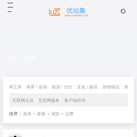
通讯 / 网络
共 1720 篇网址
AI工具
体育 / 运动
旅游 / 出行
文化 / 娱乐
游戏电玩
休闲 /
互联网企业
互联网服务
客户端软件
排序
发布
更新
浏览
点赞