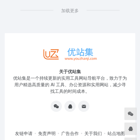
加载更多
关于优站集
优站集是一个持续更新的实用工具网站导航平台，致力于为
用户精选高质量的 AI 工具、办公资源和实用网站，减少寻
找工具的时间成本。
友链申请
免责声明
广告合作
关于我们
站点地图