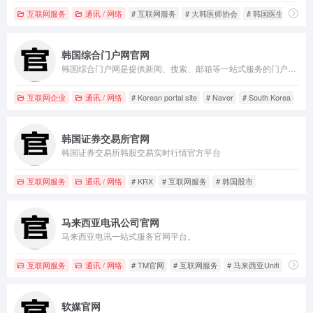
互联网服务
通讯 / 网络
# 互联网服务
# 大韩医师协会
# 韩国医生注册
韩国综合门户网官网
韩国综合门户网是提供新闻、搜索、邮箱等一站式服务的门户网站。
互联网企业
通讯 / 网络
# Korean portal site
# Naver
# South Korea searc
韩国证券交易所官网
韩国证券交易所韩股交易实时行情官方平台
互联网服务
通讯 / 网络
# KRX
# 互联网服务
# 韩国股市
马来西亚电讯公司官网
马来西亚电讯一站式服务官网平台。
互联网服务
通讯 / 网络
# TM官网
# 互联网服务
# 马来西亚Unifi
软媒官网