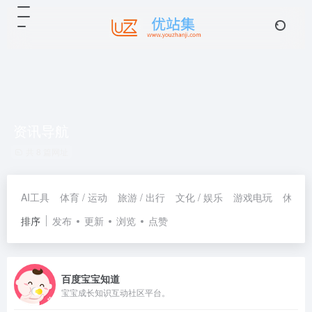
资讯导航
共 8 篇网址
AI工具
体育 / 运动
旅游 / 出行
文化 / 娱乐
游戏电玩
休闲 /
排序
发布
更新
浏览
点赞
百度宝宝知道
宝宝成长知识互动社区平台。