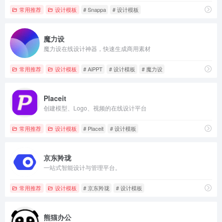
常用推荐
设计模板
# Snappa
# 设计模板
魔力设
魔力设在线设计神器，快速生成商用素材
常用推荐
设计模板
# AiPPT
# 设计模板
# 魔力设
Placeit
创建模型、Logo、视频的在线设计平台
常用推荐
设计模板
# Placeit
# 设计模板
京东羚珑
一站式智能设计与管理平台。
常用推荐
设计模板
# 京东羚珑
# 设计模板
熊猫办公