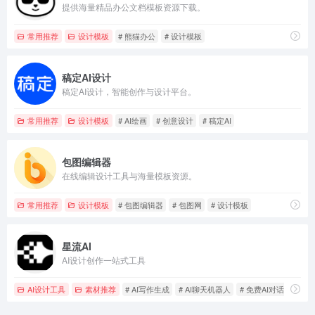
提供海量精品办公文档模板资源下载。
常用推荐
设计模板
# 熊猫办公
# 设计模板
稿定AI设计
稿定AI设计，智能创作与设计平台。
常用推荐
设计模板
# AI绘画
# 创意设计
# 稿定AI
包图编辑器
在线编辑设计工具与海量模板资源。
常用推荐
设计模板
# 包图编辑器
# 包图网
# 设计模板
星流AI
AI设计创作一站式工具
AI设计工具
素材推荐
# AI写作生成
# AI聊天机器人
# 免费AI对话