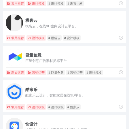
常用推荐
设计模板
# 设计模板
# 迅雷小站
模袋云
模袋云，在线3D室内设计云平台。
常用推荐
设计模板
# 模袋云
# 设计模板
巨量创意
巨量创意广告素材灵感平台
新媒运营
营销运营
# 巨量创意
# 营销运营
# 设计模板
酷家乐
酷家乐云设计，智能家居在线3D平台。
常用推荐
设计模板
# 设计模板
# 酷家乐
快设计