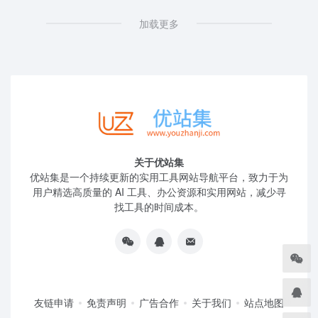
加载更多
关于优站集
优站集是一个持续更新的实用工具网站导航平台，致力于为
用户精选高质量的 AI 工具、办公资源和实用网站，减少寻
找工具的时间成本。
友链申请
免责声明
广告合作
关于我们
站点地图