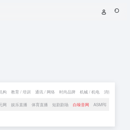
机构
教育 / 培训
通讯 / 网络
时尚品牌
机械 / 机电
消费 / 购物
元网
娱乐直播
体育直播
短剧剧场
白噪音网
ASMR网站
影视A