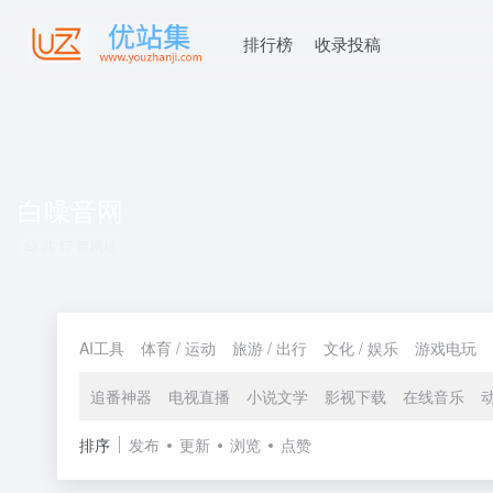
排行榜
收录投稿
白噪音网
共 17 篇网址
AI工具
体育 / 运动
旅游 / 出行
文化 / 娱乐
游戏电玩
追番神器
电视直播
小说文学
影视下载
在线音乐
排序
发布
更新
浏览
点赞