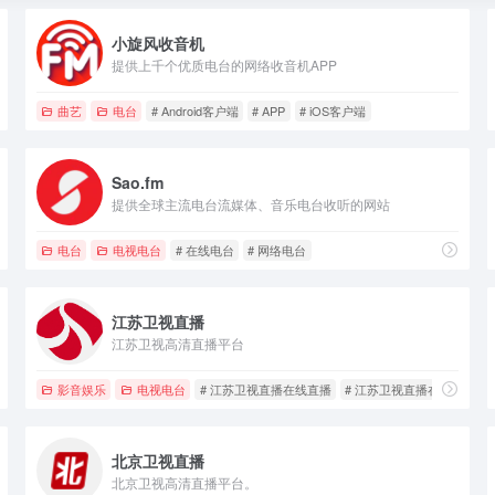
小旋风收音机
提供上千个优质电台的网络收音机APP
曲艺
电台
# Android客户端
# APP
# iOS客户端
Sao.fm
提供全球主流电台流媒体、音乐电台收听的网站
电台
电视电台
# 在线电台
# 网络电台
江苏卫视直播
江苏卫视高清直播平台
电台
影音娱乐
电视电台
# 江苏卫视直播在线直播
# 江苏卫视直播在线直播观
北京卫视直播
北京卫视高清直播平台。