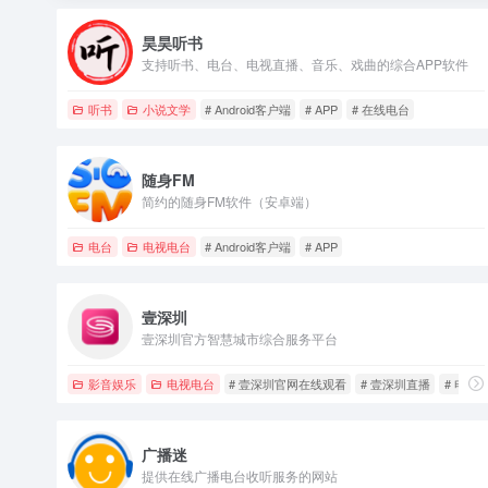
昊昊听书
支持听书、电台、电视直播、音乐、戏曲的综合APP软件
听书
小说文学
# Android客户端
# APP
# 在线电台
随身FM
简约的随身FM软件（安卓端）
电台
电视电台
# Android客户端
# APP
壹深圳
壹深圳官方智慧城市综合服务平台
影音娱乐
电视电台
# 壹深圳官网在线观看
# 壹深圳直播
# 电视
广播迷
提供在线广播电台收听服务的网站