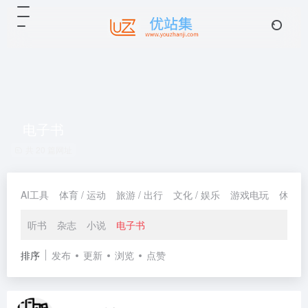
电子书
共 20 篇网址
AI工具
体育 / 运动
旅游 / 出行
文化 / 娱乐
游戏电玩
休闲 /
听书
杂志
小说
电子书
排序
发布
更新
浏览
点赞