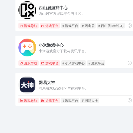
西山居游戏中心
西山居官方游戏平台与社区。
游戏导航
游戏平台
# 游戏平台
# 西山居
# 西山居游戏中心
小米游戏中心
小米游戏官方下载与资讯平台。
游戏导航
游戏平台
# 小米游戏中心
# 游戏平台
网易大神
网易游戏玩家社区与福利平台。
游戏导航
游戏平台
# 游戏平台
# 网易大神