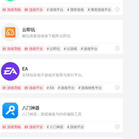
游戏导航
游戏平台
# 游戏平台
# 薄荷游戏
# 薄荷游戏平台
云即玩
畅玩海量游戏免下载即点即玩
游戏导航
游戏平台
# 云即玩
# 云游戏
# 游戏平台
EA
全球知名电子游戏开发商与发行平台。
游戏导航
游戏平台
# EA
# 游戏平台
# 游戏销售平台
八门神器
八门神器：游戏修改与内存编辑工具
游戏导航
游戏平台
# 八门神器
# 游戏平台