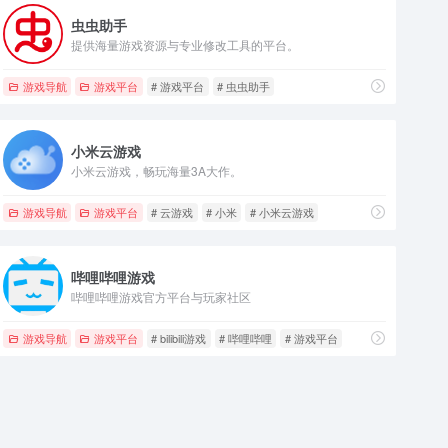
虫虫助手
提供海量游戏资源与专业修改工具的平台。
游戏导航
游戏平台
# 游戏平台
# 虫虫助手
小米云游戏
小米云游戏，畅玩海量3A大作。
游戏导航
游戏平台
# 云游戏
# 小米
# 小米云游戏
哔哩哔哩游戏
哔哩哔哩游戏官方平台与玩家社区
游戏导航
游戏平台
# bilibili游戏
# 哔哩哔哩
# 游戏平台