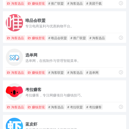
淘客选品
赚钱变现
# 推广联盟
# 淘客选品
# 美团千载
唯品会联盟
专注电商返利与优惠购物平台。
淘客选品
赚钱变现
# 唯品会联盟
# 推广联盟
# 淘客选品
选单网
选单网，在线制作与管理智能菜单。
淘客选品
赚钱变现
# 淘客联盟
# 淘客选品
# 选单网
考拉赚客
考拉赚客，专注网赚项目与赚钱技巧。
淘客选品
赚钱变现
# 淘客选品
# 考拉联盟
# 考拉赚客
蓝皮虾