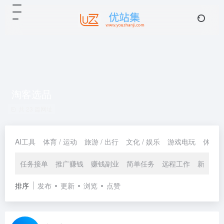
淘客选品
共 23 篇网址
AI工具
体育 / 运动
旅游 / 出行
文化 / 娱乐
游戏电玩
休闲 /
任务接单
推广赚钱
赚钱副业
简单任务
远程工作
新媒变
排序
发布
更新
浏览
点赞