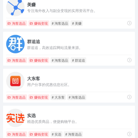
美赚
专注海外收入与副业变现的实用资讯平台。
淘客选品
赚钱变现
# 淘客选品
# 美赚
群追追
群追追，高效追踪网站流量来源。
淘客选品
赚钱变现
# 淘客选品
# 群追追
大东客
用户分享的优惠信息社区。
淘客选品
赚钱变现
# 大东客
# 淘客选品
实选
精选优质商品，便捷购物平台。
淘客选品
赚钱变现
# 实选
# 淘客选品