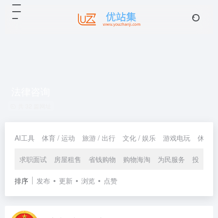
法律咨询
共 32 篇网址
AI工具
体育 / 运动
旅游 / 出行
文化 / 娱乐
游戏电玩
休闲 /
求职面试
房屋租售
省钱购物
购物海淘
为民服务
投诉举
排序
发布
更新
浏览
点赞