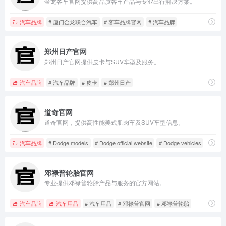
金龙客车官网提供高品质客车产品与专业出行解决方案。
汽车品牌
# 厦门金龙联合汽车
# 客车品牌官网
# 汽车品牌
郑州日产官网
郑州日产官网提供皮卡与SUV车型及服务。
汽车品牌
# 汽车品牌
# 皮卡
# 郑州日产
道奇官网
道奇官网，提供高性能美式肌肉车及SUV车型信息。
汽车品牌
# Dodge models
# Dodge official website
# Dodge vehicles
邓禄普轮胎官网
专业提供邓禄普轮胎产品与服务的官方网站。
汽车品牌
汽车用品
# 汽车用品
# 邓禄普官网
# 邓禄普轮胎