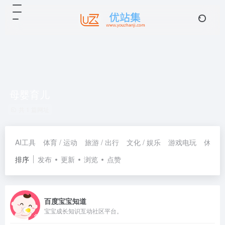
母婴育儿
共 1 篇网址
AI工具
体育 / 运动
旅游 / 出行
文化 / 娱乐
游戏电玩
休闲 /
排序
发布
更新
浏览
点赞
百度宝宝知道
宝宝成长知识互动社区平台。