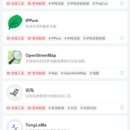
在线工具
查询检测
# IP纯净度
# IP纯净度检测
# Ping0.cc
IPPure
纯净代理IP服务专家
在线工具
查询检测
# IPPure
# IP纯净度
# IP纯净度检测
OpenStreetMap
开源协作的世界地图免费替代谷歌地图
在线工具
查询检测
# Map
# OpenStreetMap
# 地图
识鸟
识别鸟类图谱与智能识别工具。
在线工具
查询检测
# 查询检测
# 识鸟
# 鸟类识别
TongLeMa