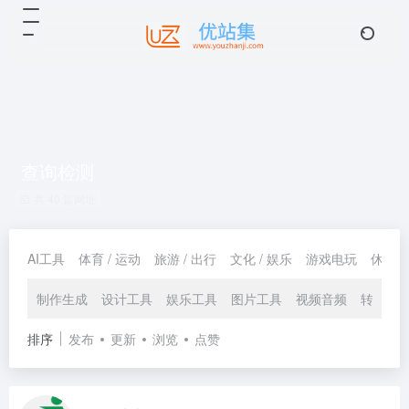
查询检测
共 40 篇网址
AI工具
体育 / 运动
旅游 / 出行
文化 / 娱乐
游戏电玩
休闲 /
制作生成
设计工具
娱乐工具
图片工具
视频音频
转换工
排序
发布
更新
浏览
点赞