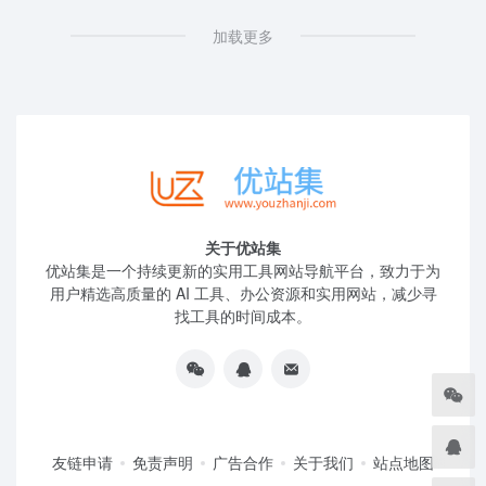
加载更多
关于优站集
优站集是一个持续更新的实用工具网站导航平台，致力于为
用户精选高质量的 AI 工具、办公资源和实用网站，减少寻
找工具的时间成本。
友链申请
免责声明
广告合作
关于我们
站点地图