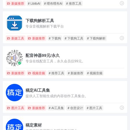
新媒推荐
# LiblibAI
# 哩布哩布AI
# 推荐工具
下载狗解析工具
专业音视频解析下载平台
新媒工具
新媒推荐
# 下载狗
# 下载狗工具
# 下载狗解析
配音神器99元/永久
专业在线配音工具，永久会员仅99元。
新媒推荐
视频音频
# 推荐工具
# 新媒推荐
# 视频音频
稿定AI工具集
提供人工智能生成的内容创作工具集合。
图片工具
新媒推荐
# AI工具集
# 创意设计
# 图片工具
稿定素材