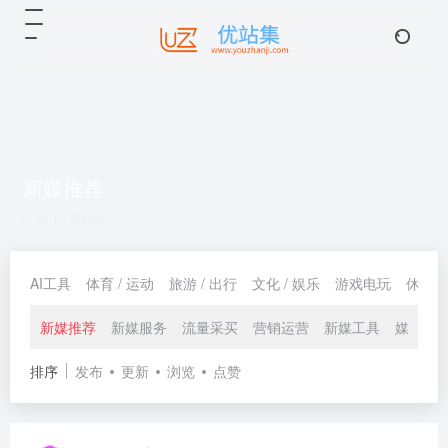
新媒推荐
共 19 篇网址
AI工具
体育 / 运动
旅游 / 出行
文化 / 娱乐
游戏电玩
休闲 /
新媒推荐
新媒服务
流量采买
营销运营
新媒工具
媒体平
排序
发布
更新
浏览
点赞