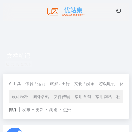
文档笔记
共 19 篇网址
AI工具
体育 / 运动
旅游 / 出行
文化 / 娱乐
游戏电玩
休闲 /
设计模板
国外名站
文件传输
常用查询
常用网站
社区资
排序
发布
更新
浏览
点赞