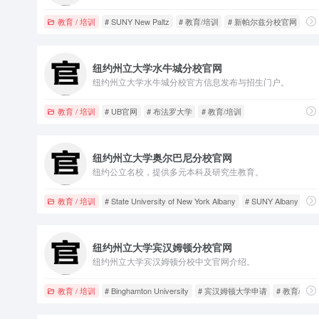
教育 / 培训
# SUNY New Paltz
# 教育/培训
# 新帕尔兹分校官网
纽约州立大学水牛城分校官网
纽约州立大学水牛城分校官方信息发布与招生门户。
教育 / 培训
# UB官网
# 布法罗大学
# 教育/培训
纽约州立大学奥尔巴尼分校官网
纽约公立名校，提供多元本科及研究生教育。
教育 / 培训
# State University of New York Albany
# SUNY Albany admi
纽约州立大学宾汉姆顿分校官网
纽约州立大学宾汉姆顿分校中文官网介绍。
教育 / 培训
# Binghamton University
# 宾汉姆顿大学申请
# 教育/培训