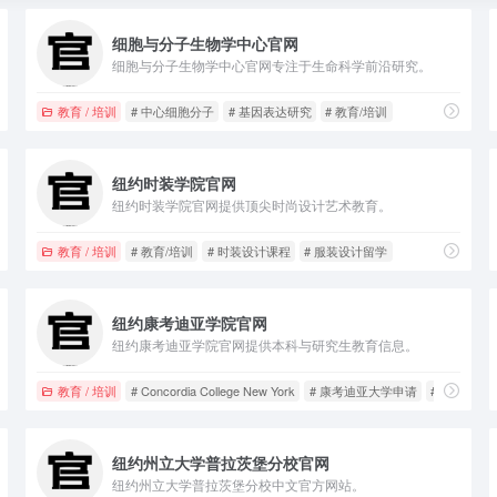
细胞与分子生物学中心官网
细胞与分子生物学中心官网专注于生命科学前沿研究。
sions
# 教育/培训
教育 / 培训
# 中心细胞分子
# 基因表达研究
# 教育/培训
纽约时装学院官网
纽约时装学院官网提供顶尖时尚设计艺术教育。
训
教育 / 培训
# 教育/培训
# 时装设计课程
# 服装设计留学
纽约康考迪亚学院官网
纽约康考迪亚学院官网提供本科与研究生教育信息。
教育 / 培训
# Concordia College New York
# 康考迪亚大学申请
# 教育/培训
纽约州立大学普拉茨堡分校官网
纽约州立大学普拉茨堡分校中文官方网站。