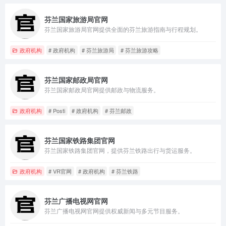
芬兰国家旅游局官网
芬兰国家旅游局官网提供全面的芬兰旅游指南与行程规划。
政府机构
# 政府机构
# 芬兰旅游局
# 芬兰旅游攻略
芬兰国家邮政局官网
芬兰国家邮政局官网提供邮政与物流服务。
政府机构
# Posti
# 政府机构
# 芬兰邮政
芬兰国家铁路集团官网
芬兰国家铁路集团官网，提供芬兰铁路出行与货运服务。
政府机构
# VR官网
# 政府机构
# 芬兰铁路
芬兰广播电视网官网
芬兰广播电视网官网提供权威新闻与多元节目服务。