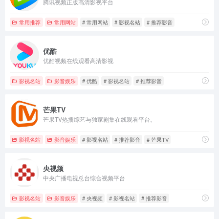
腾讯视频正版高清影视平台
常用推荐
常用网站
# 常用网站
# 影视名站
# 推荐影音
优酷
优酷视频在线观看高清影视
影视名站
影音娱乐
# 优酷
# 影视名站
# 推荐影音
芒果TV
芒果TV热播综艺与独家剧集在线观看平台。
影视名站
影音娱乐
# 影视名站
# 推荐影音
# 芒果TV
央视频
中央广播电视总台综合视频平台
影视名站
影音娱乐
# 央视频
# 影视名站
# 推荐影音