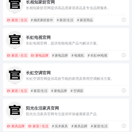
长相知家纺官网
长相知家纺官网提供高品质家居床品及专业品牌服务。
家居 / 生活
# 婚庆家纺套件
# 家居/生活
# 家居用品
长虹电视官网
长虹电视官网，提供智能电视产品与解决方案。
家居 / 生活
家电品牌
# 家电品牌
# 电视机
# 长虹4K电视
长虹空调官网
长虹空调官网提供高效节能的家用及商用空调解决方案。
家居 / 生活
# 家居/生活
# 家电品牌
# 空调器
阳光生活家具官网
阳光生活家具官网专注提供环保健康家居产品
家具品牌
家居 / 生活
# 实木家具
# 家具品牌
# 家居/生活