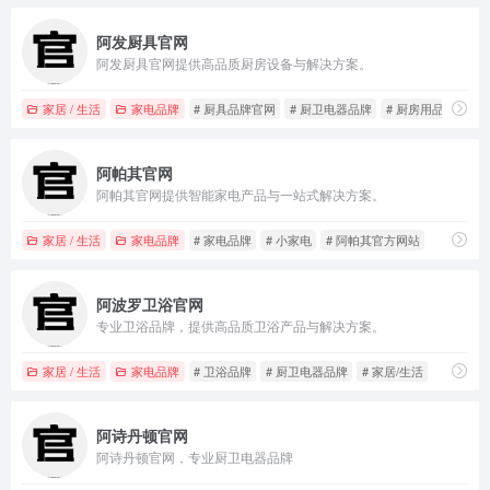
阿发厨具官网
阿发厨具官网提供高品质厨房设备与解决方案。
家居 / 生活
家电品牌
# 厨具品牌官网
# 厨卫电器品牌
# 厨房用品选购
阿帕其官网
阿帕其官网提供智能家电产品与一站式解决方案。
家居 / 生活
家电品牌
# 家电品牌
# 小家电
# 阿帕其官方网站
阿波罗卫浴官网
专业卫浴品牌，提供高品质卫浴产品与解决方案。
家居 / 生活
家电品牌
# 卫浴品牌
# 厨卫电器品牌
# 家居/生活
阿诗丹顿官网
阿诗丹顿官网，专业厨卫电器品牌