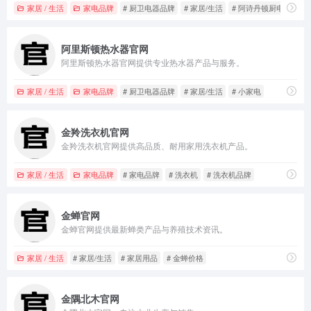
家居 / 生活
家电品牌
# 厨卫电器品牌
# 家居/生活
# 阿诗丹顿厨电
阿里斯顿热水器官网
阿里斯顿热水器官网提供专业热水器产品与服务。
家居 / 生活
家电品牌
# 厨卫电器品牌
# 家居/生活
# 小家电
金羚洗衣机官网
金羚洗衣机官网提供高品质、耐用家用洗衣机产品。
家居 / 生活
家电品牌
# 家电品牌
# 洗衣机
# 洗衣机品牌
金蝉官网
金蝉官网提供最新蝉类产品与养殖技术资讯。
家居 / 生活
# 家居/生活
# 家居用品
# 金蝉价格
金隅北木官网