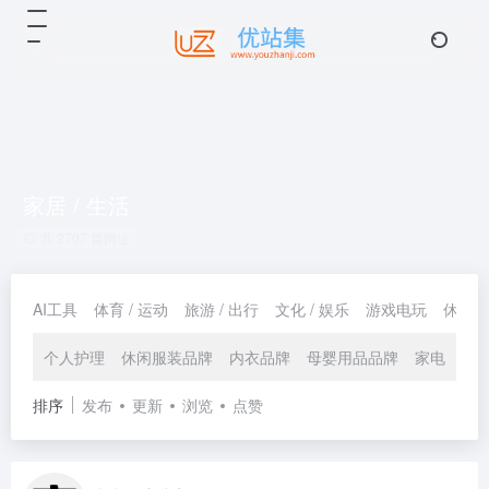
家居 / 生活
共 2707 篇网址
AI工具
体育 / 运动
旅游 / 出行
文化 / 娱乐
游戏电玩
休闲 /
个人护理
休闲服装品牌
内衣品牌
母婴用品品牌
家电品牌
排序
发布
更新
浏览
点赞