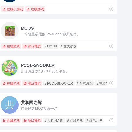
在线小游戏
在线游戏
MC.JS
一个轻量易用的JavaScript聊天组件。
在线游戏
游戏导航
# MC.JS
# 在线游戏
PCOL-SNOOKER
斯诺克游戏与PCOL比分平台。
在线游戏
游戏导航
# PCOL-SNOOKER
# 台球游戏
# 在线台球游戏
共和国之辉
红警经典MOD改编手游
在线游戏
游戏导航
# 共和国之辉
# 在线游戏
# 红色井界