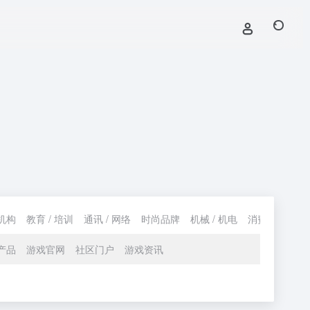
机构
教育 / 培训
通讯 / 网络
时尚品牌
机械 / 机电
消费 / 购物
产品
游戏官网
社区门户
游戏资讯