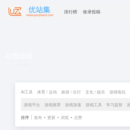
排行榜
收录投稿
在线游戏
共 44 篇网址
AI工具
体育 / 运动
旅游 / 出行
文化 / 娱乐
游戏电玩
游戏平台
游戏推荐
游戏加速
游戏工具
学习益智
排序
发布
更新
浏览
点赞