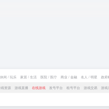
休闲 / 玩乐
家居 / 生活
医院 / 医疗
商业 / 金融
名人 / 明星
政府
游戏资源
游戏直播
在线游戏
发号平台
租号平台
游戏交易
游戏