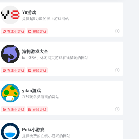
Y8游戏
提供超9万款的线上游戏网站
在线小游戏
在线游戏
海拥游戏大全
fc、GBA、休闲网页游戏在线畅玩的网站
在线小游戏
在线游戏
yikm游戏
在线玩各类游戏的网站
在线小游戏
在线游戏
Poki小游戏
提供免费的在线小游戏的网站