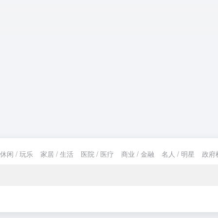
休闲 / 玩乐
家居 / 生活
医院 / 医疗
商业 / 金融
名人 / 明星
政府