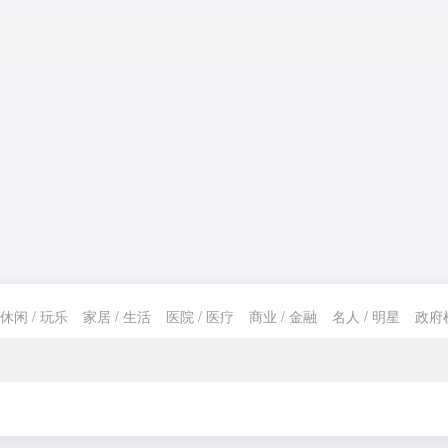
休闲 / 玩乐
家居 / 生活
医院 / 医疗
商业 / 金融
名人 / 明星
政府