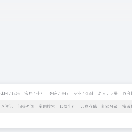
休闲 / 玩乐
家居 / 生活
医院 / 医疗
商业 / 金融
名人 / 明星
政府
社区资讯
问答咨询
常用搜索
购物出行
云盘存储
邮箱登录
快递