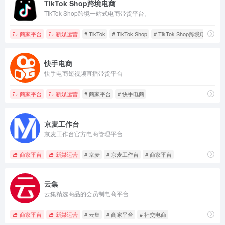
TikTok Shop跨境电商
TikTok Shop跨境一站式电商带货平台。
商家平台
新媒运营
# TikTok
# TikTok Shop
# TikTok Shop跨境电商
快手电商
快手电商短视频直播带货平台
商家平台
新媒运营
# 商家平台
# 快手电商
京麦工作台
京麦工作台官方电商管理平台
商家平台
新媒运营
# 京麦
# 京麦工作台
# 商家平台
云集
云集精选商品的会员制电商平台
商家平台
新媒运营
# 云集
# 商家平台
# 社交电商