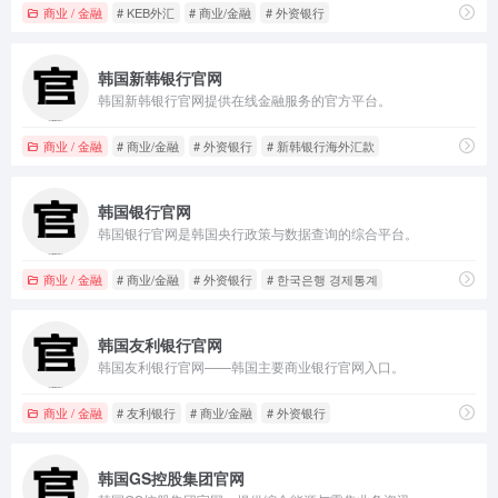
商业 / 金融
# KEB外汇
# 商业/金融
# 外资银行
韩国新韩银行官网
韩国新韩银行官网提供在线金融服务的官方平台。
商业 / 金融
# 商业/金融
# 外资银行
# 新韩银行海外汇款
韩国银行官网
韩国银行官网是韩国央行政策与数据查询的综合平台。
商业 / 金融
# 商业/金融
# 外资银行
# 한국은행 경제통계
韩国友利银行官网
韩国友利银行官网——韩国主要商业银行官网入口。
商业 / 金融
# 友利银行
# 商业/金融
# 外资银行
韩国GS控股集团官网