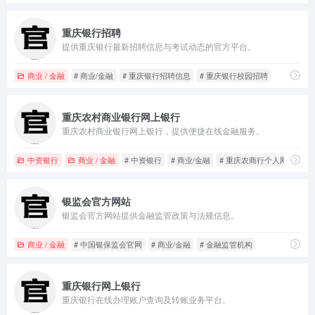
重庆银行招聘
提供重庆银行最新招聘信息与考试动态的官方平台。
商业 / 金融
# 商业/金融
# 重庆银行招聘信息
# 重庆银行校园招聘
重庆农村商业银行网上银行
重庆农村商业银行网上银行，提供便捷在线金融服务。
中资银行
商业 / 金融
# 中资银行
# 商业/金融
# 重庆农商行个人网银
银监会官方网站
银监会官方网站提供金融监管政策与法规信息。
商业 / 金融
# 中国银保监会官网
# 商业/金融
# 金融监管机构
重庆银行网上银行
重庆银行在线办理账户查询及转账业务平台。