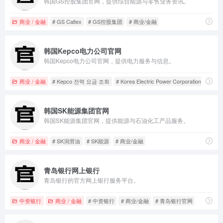
韩国GS控股集团官网，提供综合能源与零售业务资讯。
商业 / 金融
# GS Caltex
# GS控股集团
# 商业/金融
韩国Kepco电力公司官网
韩国Kepco电力公司官网，提供电力服务与信息。
商业 / 金融
# Kepco 전력 요금 조회
# Korea Electric Power Corporation
# 商
韩国SK能源集团官网
韩国SK能源集团官网，提供能源与石油化工产品服务。
商业 / 金融
# SK润滑油
# SK能源
# 商业/金融
青岛银行网上银行
青岛银行的官方网上银行服务平台。
中资银行
商业 / 金融
# 中资银行
# 商业/金融
# 青岛银行官网