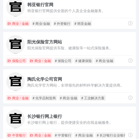
韩亚银行官网
韩亚银行官网提供全面的个人及企业金融服务。
商业 / 金融
# 商业/金融
# 外资银行
# 韩亚金融
阳光保险官方网站
阳光保险官网提供车险、健康险等一站式保险服务。
保险公司
商业 / 金融
# 保险公司
# 健康保险
# 商业/金融
陶氏化学公司官网
陶氏化学官方网站，全球领先的材料科学解决方案提供商。
商业 / 金融
# 化学品制造商
# 商业/金融
# 工业解决方案
长沙银行网上银行
长沙银行网上银行，提供便捷安全的在线金融服务。
中资银行
商业 / 金融
# 中资银行
# 商业/金融
# 长沙银行企业银行