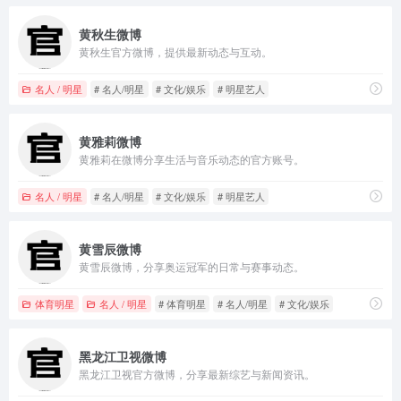
黄秋生微博
黄秋生官方微博，提供最新动态与互动。
名人 / 明星
# 名人/明星
# 文化/娱乐
# 明星艺人
黄雅莉微博
黄雅莉在微博分享生活与音乐动态的官方账号。
名人 / 明星
# 名人/明星
# 文化/娱乐
# 明星艺人
黄雪辰微博
黄雪辰微博，分享奥运冠军的日常与赛事动态。
体育明星
名人 / 明星
# 体育明星
# 名人/明星
# 文化/娱乐
黑龙江卫视微博
黑龙江卫视官方微博，分享最新综艺与新闻资讯。