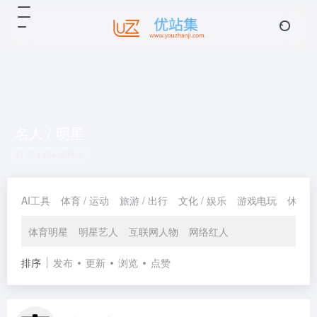
名人 / 明星
共 1154 篇网址
AI工具
体育 / 运动
旅游 / 出行
文化 / 娱乐
游戏电玩
休闲 /
体育明星
明星艺人
互联网人物
网络红人
排序
发布
更新
浏览
点赞