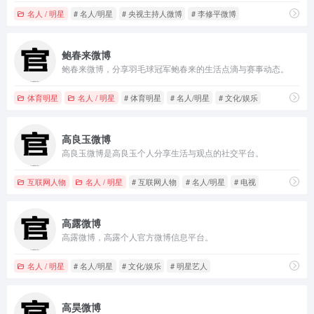
名人 / 明星
# 名人/明星
# 央视主持人微博
# 李修平微博
鲍春来微博
鲍春来微博，分享羽毛球冠军鲍春来的生活点滴与赛事动态。
体育明星
名人 / 明星
# 体育明星
# 名人/明星
# 文化/娱乐
高良玉微博
高良玉微博是高良玉个人分享生活与观点的社交平台。
互联网人物
名人 / 明星
# 互联网人物
# 名人/明星
# 电视
高露微博
高露微博，高露个人官方微博信息平台。
名人 / 明星
# 名人/明星
# 文化/娱乐
# 明星艺人
高昊微博