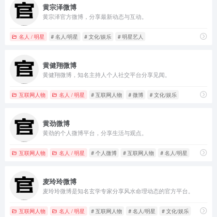
黄宗泽微博
黄宗泽官方微博，分享最新动态与互动。
名人 / 明星
# 名人/明星
# 文化/娱乐
# 明星艺人
黄健翔微博
黄健翔微博，知名主持人个人社交平台分享见闻。
互联网人物
名人 / 明星
# 互联网人物
# 微博
# 文化/娱乐
黄劲微博
黄劲的个人微博平台，分享生活与观点。
互联网人物
名人 / 明星
# 个人微博
# 互联网人物
# 名人/明星
麦玲玲微博
麦玲玲微博是知名玄学专家分享风水命理动态的官方平台。
互联网人物
名人 / 明星
# 互联网人物
# 名人/明星
# 文化/娱乐