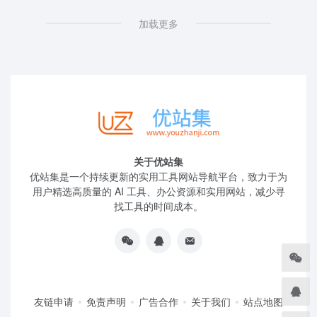
加载更多
关于优站集
优站集是一个持续更新的实用工具网站导航平台，致力于为
用户精选高质量的 AI 工具、办公资源和实用网站，减少寻
找工具的时间成本。
友链申请
免责声明
广告合作
关于我们
站点地图