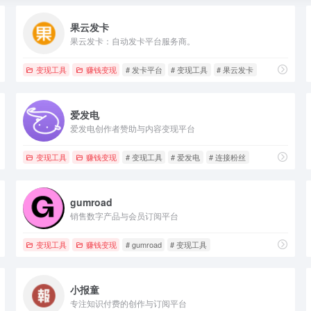
果云发卡
果云发卡：自动发卡平台服务商。
变现工具
赚钱变现
# 发卡平台
# 变现工具
# 果云发卡
爱发电
爱发电创作者赞助与内容变现平台
变现工具
赚钱变现
# 变现工具
# 爱发电
# 连接粉丝
gumroad
销售数字产品与会员订阅平台
变现工具
赚钱变现
# gumroad
# 变现工具
小报童
专注知识付费的创作与订阅平台