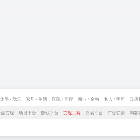
休闲 / 玩乐
家居 / 生活
医院 / 医疗
商业 / 金融
名人 / 明星
政府
新媒变现
项目平台
赚钱平台
变现工具
交易平台
广告联盟
淘客