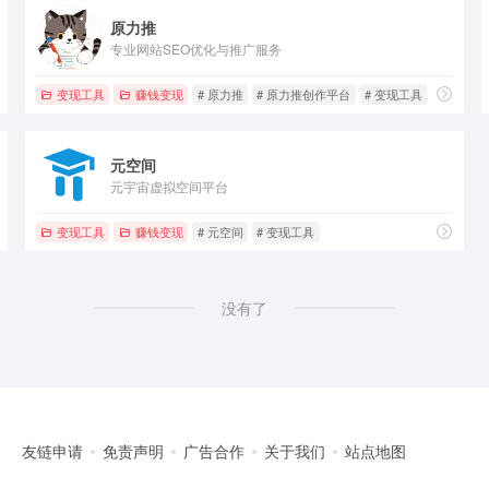
原力推
专业网站SEO优化与推广服务
变现工具
赚钱变现
# 原力推
# 原力推创作平台
# 变现工具
元空间
元宇宙虚拟空间平台
变现工具
赚钱变现
# 元空间
# 变现工具
没有了
友链申请
免责声明
广告合作
关于我们
站点地图