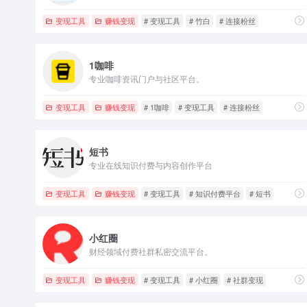
变现工具
赚钱变现
# 变现工具
# 竹白
# 连接粉丝
1咖啡
专业咖啡资讯门户与社区平台。
变现工具
赚钱变现
# 1咖啡
# 变现工具
# 连接粉丝
短书
专业在线知识付费与内容创作平台
变现工具
赚钱变现
# 变现工具
# 知识付费平台
# 短书
小红圈
财经领域付费社群私密交流平台。
变现工具
赚钱变现
# 变现工具
# 小红圈
# 社群变现