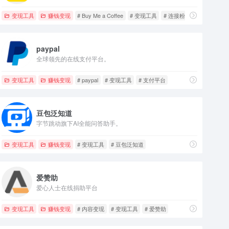
变现工具
赚钱变现
# Buy Me a Coffee
# 变现工具
# 连接粉丝
paypal
全球领先的在线支付平台。
变现工具
赚钱变现
# paypal
# 变现工具
# 支付平台
豆包泛知道
字节跳动旗下AI全能问答助手。
变现工具
赚钱变现
# 变现工具
# 豆包泛知道
爱赞助
爱心人士在线捐助平台
变现工具
赚钱变现
# 内容变现
# 变现工具
# 爱赞助