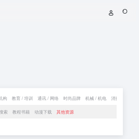
机构
教育 / 培训
通讯 / 网络
时尚品牌
机械 / 机电
消费 / 购物
搜索
教程书籍
动漫下载
其他资源