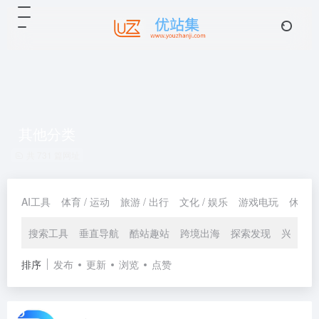
其他分类
共 731 篇网址
AI工具
体育 / 运动
旅游 / 出行
文化 / 娱乐
游戏电玩
休闲 /
搜索工具
垂直导航
酷站趣站
跨境出海
探索发现
兴趣爱
排序
发布
更新
浏览
点赞