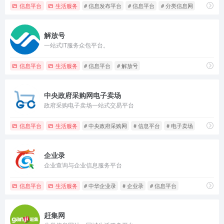
信息平台
生活服务
# 信息发布平台
# 信息平台
# 分类信息网
解放号
一站式IT服务众包平台。
信息平台
生活服务
# 信息平台
# 解放号
中央政府采购网电子卖场
政府采购电子卖场一站式交易平台
信息平台
生活服务
# 中央政府采购网
# 信息平台
# 电子卖场
企业录
企业查询与企业信息服务平台
信息平台
生活服务
# 中华企业录
# 企业录
# 信息平台
赶集网