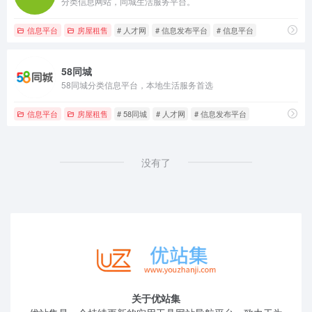
分类信息网站，同城生活服务平台。
信息平台
房屋租售
# 人才网
# 信息发布平台
# 信息平台
58同城
58同城分类信息平台，本地生活服务首选
信息平台
房屋租售
# 58同城
# 人才网
# 信息发布平台
没有了
关于优站集