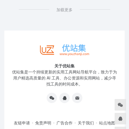
加载更多
关于优站集
优站集是一个持续更新的实用工具网站导航平台，致力于为
用户精选高质量的 AI 工具、办公资源和实用网站，减少寻
找工具的时间成本。
友链申请
免责声明
广告合作
关于我们
站点地图