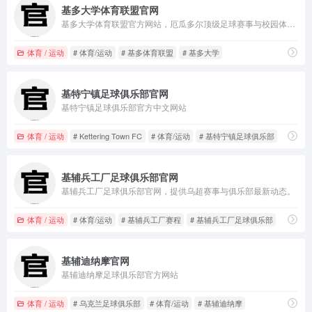
基多大学体育联盟官网
基多大学体育联盟官方网站，厄瓜多尔顶级足球赛事与校园体育资讯平台。
体育 / 运动
# 体育/运动
# 基多体育联盟
# 基多大学
基特宁镇足球俱乐部官网
基特宁镇足球俱乐部官方中文网站
体育 / 运动
# Kettering Town FC
# 体育/运动
# 基特宁镇足球俱乐部
基辅兵工厂足球俱乐部官网
基辅兵工厂足球俱乐部官网，提供乌超赛事与俱乐部最新动态。
体育 / 运动
# 体育/运动
# 基辅兵工厂赛程
# 基辅兵工厂足球俱乐部
基辅迪纳摩官网
基辅迪纳摩足球俱乐部官方网站
体育 / 运动
# 乌克兰足球俱乐部
# 体育/运动
# 基辅迪纳摩