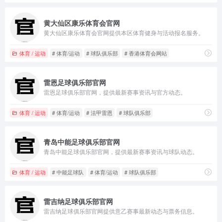
黄大仙区康乐体育会官网
黄大仙区康乐体育会官网提供本区体育健身与活动报名服务。
体育 / 运动
# 体育/运动
# 球队俱乐部
# 香港体育会网站
雷恩足球俱乐部官网
雷恩足球俱乐部官网，提供最新赛事资讯与官方动态。
体育 / 运动
# 体育/运动
# 法甲雷恩
# 球队俱乐部
青岛中能足球俱乐部官网
青岛中能足球俱乐部官网，提供最新赛事资讯与球队动态。
体育 / 运动
# 中能足球队
# 体育/运动
# 球队俱乐部
雷吉纳足球俱乐部官网
雷吉纳足球俱乐部官网提供意乙赛事最新动态与票务信息。