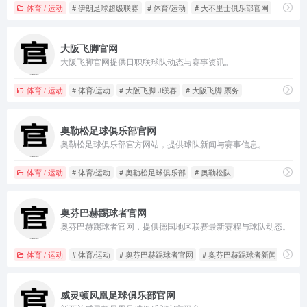
体育 / 运动
# 伊朗足球超级联赛
# 体育/运动
# 大不里士俱乐部官网
大阪飞脚官网
大阪飞脚官网提供日职联球队动态与赛事资讯。
体育 / 运动
# 体育/运动
# 大阪飞脚 J联赛
# 大阪飞脚 票务
奥勒松足球俱乐部官网
奥勒松足球俱乐部官方网站，提供球队新闻与赛事信息。
体育 / 运动
# 体育/运动
# 奥勒松足球俱乐部
# 奥勒松队
奥芬巴赫踢球者官网
奥芬巴赫踢球者官网，提供德国地区联赛最新赛程与球队动态。
体育 / 运动
# 体育/运动
# 奥芬巴赫踢球者官网
# 奥芬巴赫踢球者新闻
威灵顿凤凰足球俱乐部官网