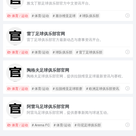
雅戈丁那足球俱乐部官方中文资讯平台。
体育 / 运动
# 体育/运动
# 塞尔维亚足球
# 球队俱乐部
雷丁足球俱乐部官网
雷丁足球俱乐部官方最新动态与赛事资讯平台。
体育 / 运动
# 体育/运动
# 球队俱乐部
# 雷丁足球俱乐部
陶格夫足球俱乐部官网
陶格夫足球俱乐部官网，提供拉脱维亚足球最新资讯与赛程。
体育 / 运动
# 体育/运动
# 拉脱维亚足球联赛
# 欧洲足球俱乐部资讯
阿雷马足球俱乐部官网
阿雷马足球俱乐部官网，提供赛事新闻与球迷互动。
体育 / 运动
# Arema FC
# 体育/运动
# 印尼足球俱乐部