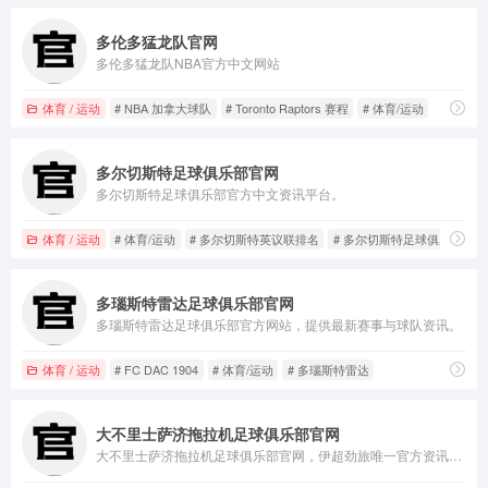
多伦多猛龙队官网
多伦多猛龙队NBA官方中文网站
体育 / 运动
# NBA 加拿大球队
# Toronto Raptors 赛程
# 体育/运动
多尔切斯特足球俱乐部官网
多尔切斯特足球俱乐部官方中文资讯平台。
体育 / 运动
# 体育/运动
# 多尔切斯特英议联排名
# 多尔切斯特足球俱乐部
多瑙斯特雷达足球俱乐部官网
多瑙斯特雷达足球俱乐部官方网站，提供最新赛事与球队资讯。
体育 / 运动
# FC DAC 1904
# 体育/运动
# 多瑙斯特雷达
大不里士萨济拖拉机足球俱乐部官网
大不里士萨济拖拉机足球俱乐部官网，伊超劲旅唯一官方资讯平台。