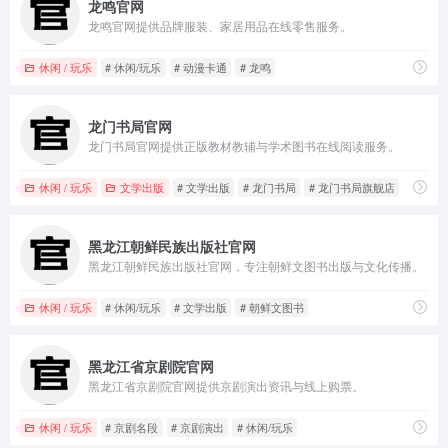
龙鸣官网
龙鸣官网提供品牌服装、家居用品在线零售服务。
休闲 / 玩乐
# 休闲/玩乐
# 动漫卡通
# 龙鸣
龙门书局官网
龙门书局官网提供正版教材教辅与学术图书在线阅读服务。
休闲 / 玩乐
文学出版
# 文学出版
# 龙门书局
# 龙门书局旗舰店
黑龙江朝鲜民族出版社官网
黑龙江朝鲜民族出版社官网，专注朝鲜文图书出版与文化传播。
休闲 / 玩乐
# 休闲/玩乐
# 文学出版
# 朝鲜文图书
黑龙江省京剧院官网
黑龙江省京剧院官网提供京剧演出资讯与线上购票。
休闲 / 玩乐
# 京剧名段
# 京剧演出
# 休闲/玩乐