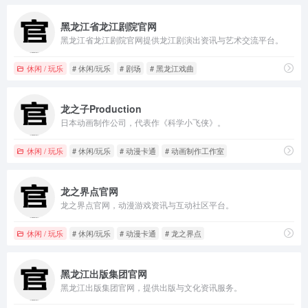
黑龙江省龙江剧院官网
黑龙江省龙江剧院官网提供龙江剧演出资讯与艺术交流平台。
休闲 / 玩乐
# 休闲/玩乐
# 剧场
# 黑龙江戏曲
龙之子Production
日本动画制作公司，代表作《科学小飞侠》。
休闲 / 玩乐
# 休闲/玩乐
# 动漫卡通
# 动画制作工作室
龙之界点官网
龙之界点官网，动漫游戏资讯与互动社区平台。
休闲 / 玩乐
# 休闲/玩乐
# 动漫卡通
# 龙之界点
黑龙江出版集团官网
黑龙江出版集团官网，提供出版与文化资讯服务。