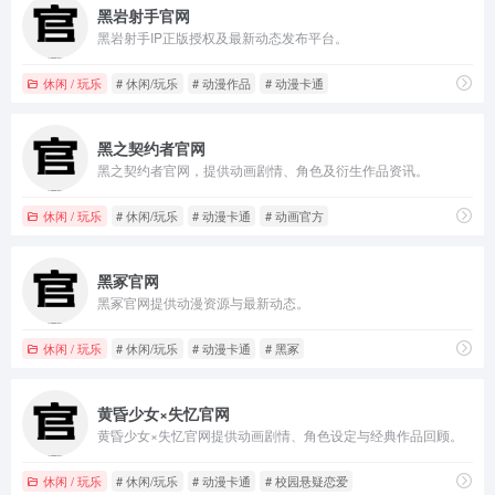
黑岩射手官网
黑岩射手IP正版授权及最新动态发布平台。
休闲 / 玩乐
# 休闲/玩乐
# 动漫作品
# 动漫卡通
黑之契约者官网
黑之契约者官网，提供动画剧情、角色及衍生作品资讯。
休闲 / 玩乐
# 休闲/玩乐
# 动漫卡通
# 动画官方
黑冢官网
黑冢官网提供动漫资源与最新动态。
休闲 / 玩乐
# 休闲/玩乐
# 动漫卡通
# 黑冢
黄昏少女×失忆官网
黄昏少女×失忆官网提供动画剧情、角色设定与经典作品回顾。
休闲 / 玩乐
# 休闲/玩乐
# 动漫卡通
# 校园悬疑恋爱