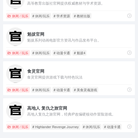
高等教育出版社官网提供权威教材与学术资源。
休闲 / 玩乐
# 休闲/玩乐
# 学术资源
# 教材出版
魁拔官网
魁拔系列动画电影官方资讯与作品发布平台。
休闲 / 玩乐
# 休闲/玩乐
# 动漫卡通
# 魁拔4
食灵官网
食灵官网提供游戏下载与特色玩法
休闲 / 玩乐
# 休闲/玩乐
# 动漫卡通
# 美食灵魂游戏
高地人 复仇之旅官网
高地人复仇之旅官网，经典IP改编硬核动作冒险游戏。
休闲 / 玩乐
# Highlander Revenge Journey
# 休闲/玩乐
# 动漫卡通