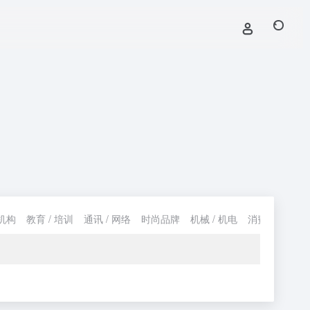
机构
教育 / 培训
通讯 / 网络
时尚品牌
机械 / 机电
消费 / 购物