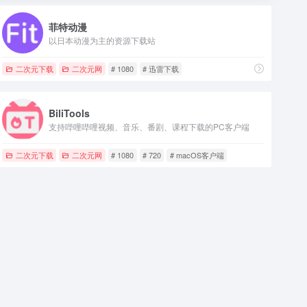
菲特动漫
以日本动漫为主的资源下载站
二次元下载
二次元网
# 1080
# 迅雷下载
BiliTools
支持哔哩哔哩视频、音乐、番剧、课程下载的PC客户端
二次元下载
二次元网
# 1080
# 720
# macOS客户端