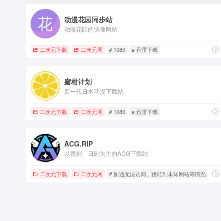
动漫花园同步站
动漫花园的镜像网站
二次元下载
二次元网
# 1080
# 迅雷下载
蜜柑计划
新一代日本动漫下载站
二次元下载
二次元网
# 1080
# 迅雷下载
ACG.RIP
以番剧、日剧为主的ACG下载站
二次元下载
二次元网
# 如遇无法访问、跳转到未知网站等情况，可尝