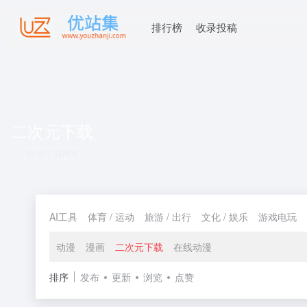
排行榜
收录投稿
二次元下载
共 7 篇网址
AI工具
体育 / 运动
旅游 / 出行
文化 / 娱乐
游戏电玩
动漫
漫画
二次元下载
在线动漫
排序
发布
更新
浏览
点赞